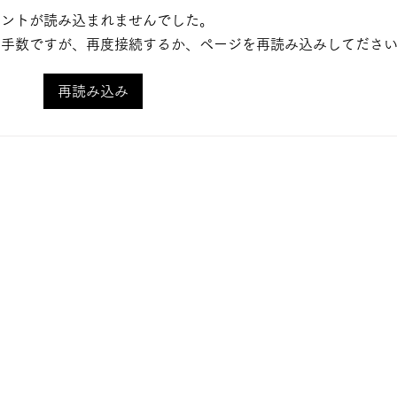
メントが読み込まれませんでした。
お手数ですが、再度接続するか、ページを再読み込みしてださ
台所
再読み込み
『発酵日和』ができるまで
Vol.1
TOP
イベ
イベ
ブロ