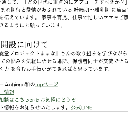
動を通じて、「どの世代に重点的にアプローチすべきか？
育まれ期待と愛情があふれている 妊娠期～離乳期 に焦
を伝えています。 家事や育児、仕事で忙しいママやご
きるようにと願っています。
堂開設に向けて
食堂プロジェクトままな』さんの取り組みを学びながら
育ての悩みを気軽に話せる場所、保護者同士が交流でき
く力 を育むお手伝いができればと思っています。
ムchieno和の
topページ
ー情報
ご相談は
こちらからお気軽にどうぞ
ント情報をお知らせいたします。
公式LINE