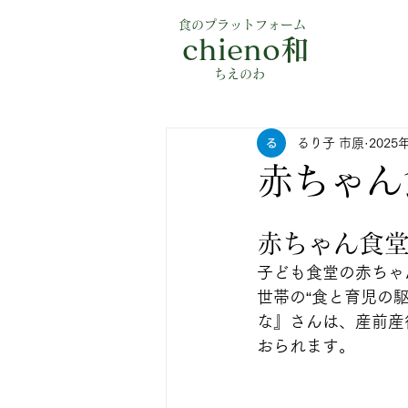
食のプラットフォーム
chieno和
​ちえのわ
るり子 市原
2025
赤ちゃん
赤ちゃん食
子ども食堂の赤ちゃ
世帯の“食と育児の
な』さんは、産前産
おられます。