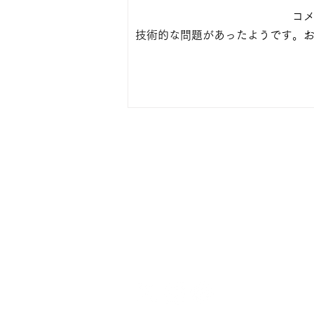
コ
常在菌をつなぐ
技術的な問題があったようです。
食のプラットフォーム
chieno和
ちえのわ
Mail:
ruriko.ichihara1112@gmail.com