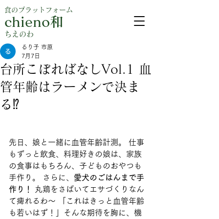
食のプラットフォーム
chieno和
​ちえのわ
るり子 市原
7月7日
台所こぼればなしVol.1 血
管年齢はラーメンで決ま
る⁉
先日、娘と一緒に血管年齢計測。 仕事
もずっと飲食、料理好きの娘は、家族
の食事はもちろん、子どものおやつも
手作り。 さらに、
愛犬のごはんまで手
作り！ 
丸鶏をさばいてエサづくりなん
て痺れるわ～ 「これはきっと血管年齢
も若いはず！」そんな期待を胸に、機